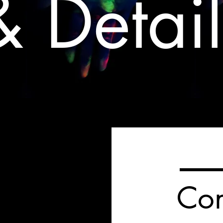
& Detail
Con