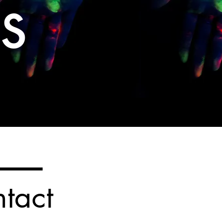
s
tact